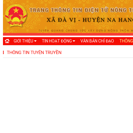
GIỚI THIỆU
TIN HOẠT ĐỘNG
VĂN BẢN CHỈ ĐẠO
THÔNG
THÔNG TIN TUYÊN TRUYỀN